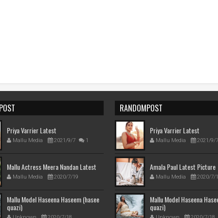
POST
RANDOMPOST
Priya Varrier Latest
Priya Varrier Latest
Mallu Media
2021/9/7
1
Mallu Media
2021/9/
Mallu Actress Meera Nandan Latest
Amala Paul Latest Picture
Mallu Media
2020/7/19
Mallu Media
2020/7/
Mallu Model Haseena Haseem (hasee
Mallu Model Haseena Hase
quazi)
quazi)
Unknown
2020/7/18
Unknown
2020/7/18