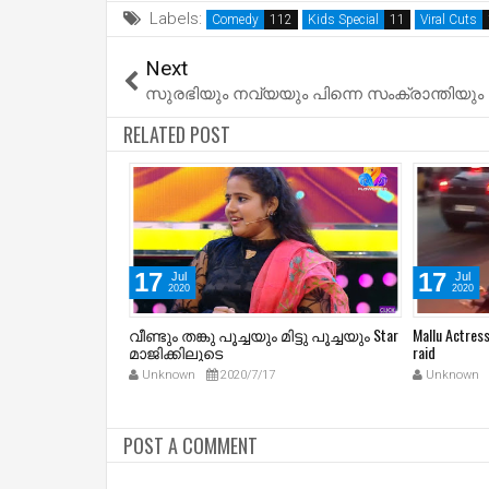
Labels:
Comedy
Kids Special
Viral Cuts
Next
സുരഭിയും നവ്യയും പിന്നെ സംക്രാന്തിയും
RELATED POST
17
17
Jul
Jul
2020
2020
ല്‍ നിന്നു
വീണ്ടും തങ്കു പൂച്ചയും മിട്ടു പൂച്ചയും Star
Mallu Actres
ശകുന്തളേ
മാജിക്കിലൂടെ
raid
Unknown
2020/7/17
Unknown
POST A COMMENT