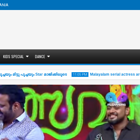
ANIA
KIDS SPECIAL
DANCE
യും മിട്ടു പൂച്ചയും Star മാജിക്കിലൂടെ
Malayalam serial actress archa
11:05 PM
21
Oct
2019