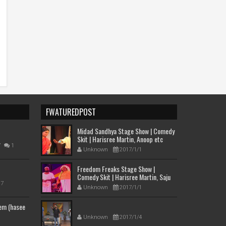
FWATUREDPOST
Midad Sandhya Stage Show | Comedy
Skit | Harisree Martin, Anoop etc
7
1
Unknown
2017/1/1
Freedom Freaks Stage Show |
Comedy Skit | Harisree Martin, Saju
Kodian etc
17
Unknown
2017/1/1
em (hasee
Unknown
2017/1/4