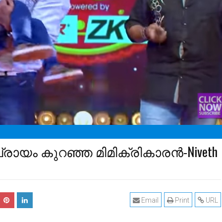
യം കുറഞ്ഞ മിമിക്രികാരന്‍-Niveth
Email
Print
URL