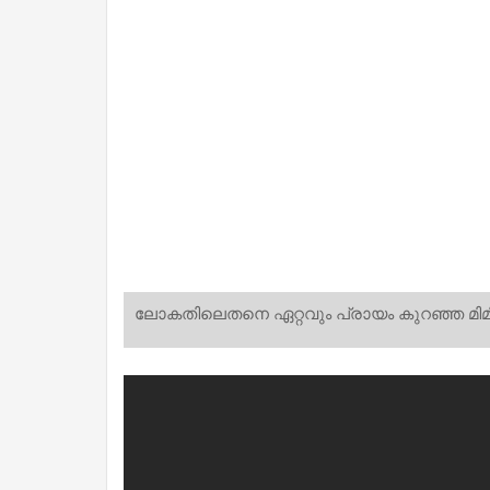
ലോകതിലെതനെ ഏറ്റവും പ്രായം കുറഞ്ഞ മിമിക്