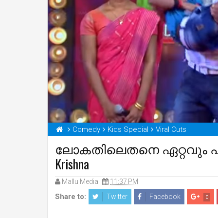
Comedy
Kids Special
Viral Cuts
ലോകതിലെതനെ ഏറ്റവും പ്രാ
Krishna
Mallu Media
11:37 PM
Share to:
Twitter
Facebook
0