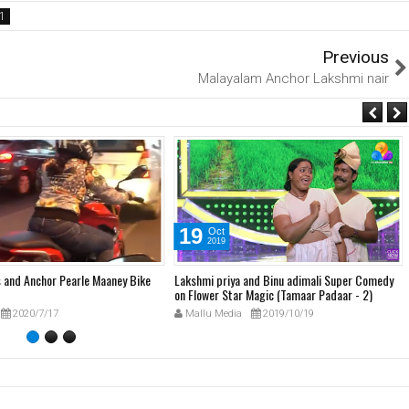
Previous
Malayalam Anchor Lakshmi nair
19
Oct
2019
s and Anchor Pearle Maaney Bike
Lakshmi priya and Binu adimali Super Comedy
on Flower Star Magic (Tamaar Padaar - 2)
2020/7/17
Mallu Media
2019/10/19