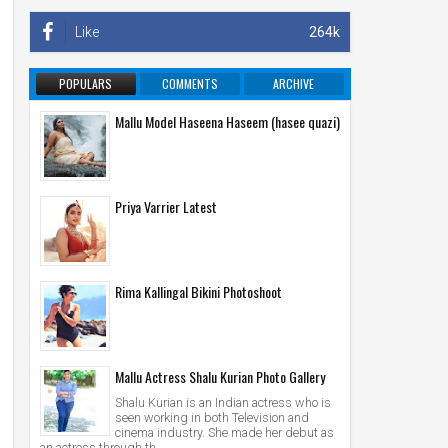
Like
264k
POPULARS
COMMENTS
ARCHIVE
Mallu Model Haseena Haseem (hasee quazi)
Priya Varrier Latest
Rima Kallingal Bikini Photoshoot
Mallu Actress Shalu Kurian Photo Gallery
Shalu Kurian is an Indian actress who is
seen working in both Television and
cinema industry. She made her debut as
an actress through th...