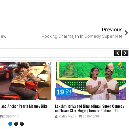
Previous
New
Rocking Dharmajan In Comedy Super Nite
19
Oct
2019
s and Anchor Pearle Maaney Bike
Lakshmi priya and Binu adimali Super Comedy
on Flower Star Magic (Tamaar Padaar - 2)
2020/7/17
Mallu Media
2019/10/19