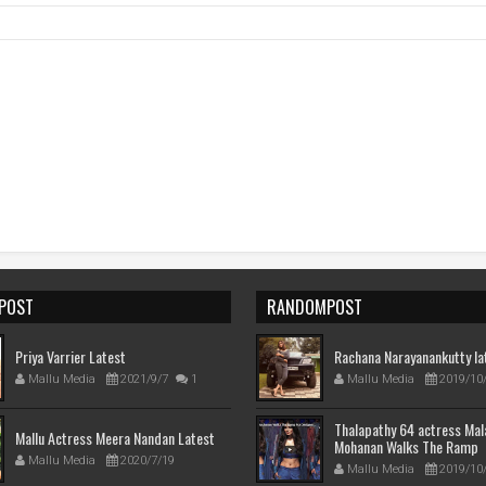
POST
RANDOMPOST
Priya Varrier Latest
Rachana Narayanankutty lat
Mallu Media
2021/9/7
1
Mallu Media
2019/10
Thalapathy 64 actress Mal
Mallu Actress Meera Nandan Latest
Mohanan Walks The Ramp
Mallu Media
2020/7/19
Mallu Media
2019/10