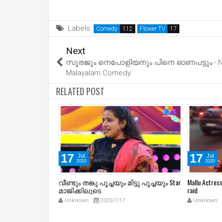
Labels:
Comedy
Flower TV
Next
സൂരജും നെപോളിയനും പിനെ ഓണപട്ടും - 
Malayalam Comedy
RELATED POST
17
17
Jul
Jul
2020
2020
ൃഷ്ണന്‍മാരെ
വീണ്ടും തങ്കു പൂച്ചയും മിട്ടു പൂച്ചയും Star
Mallu Actres
മാജിക്കിലൂടെ
raid
Unknown
2020/7/17
Unknown