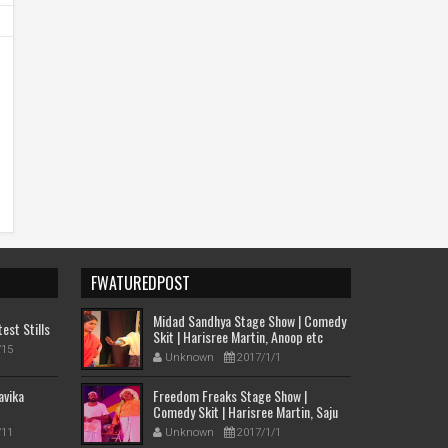
FWATUREDPOST
Midad Sandhya Stage Show | Comedy
est Stills
Skit | Harisree Martin, Anoop etc
/15
Unknown
2017/1/1
avika
Freedom Freaks Stage Show |
Comedy Skit | Harisree Martin, Saju
Kodian etc
/11
Unknown
2017/1/1