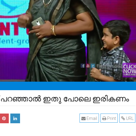
എന്ന് പറഞ്ഞാല്‍ ഇതു പോലെ ഇരികണം
Email
Print
URL