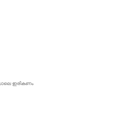
തു പോലെ ഇരികണം