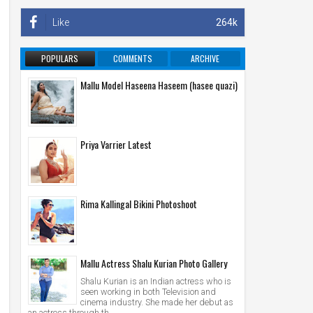
Like
264k
POPULARS
COMMENTS
ARCHIVE
Mallu Model Haseena Haseem (hasee quazi)
Priya Varrier Latest
Rima Kallingal Bikini Photoshoot
Mallu Actress Shalu Kurian Photo Gallery
Shalu Kurian is an Indian actress who is
seen working in both Television and
cinema industry. She made her debut as
an actress through th...