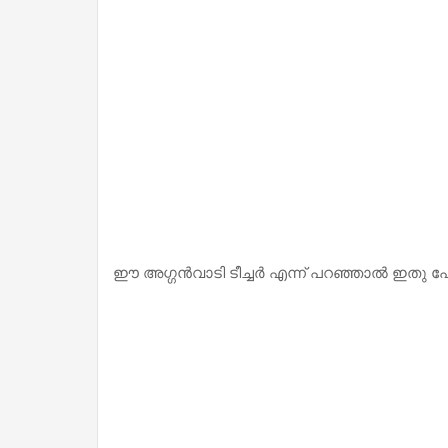
ഈ അഗ്ഗന്‍വാടി ടീച്ചര്‍ എന്ന് പറഞ്ഞാല്‍ ഇ