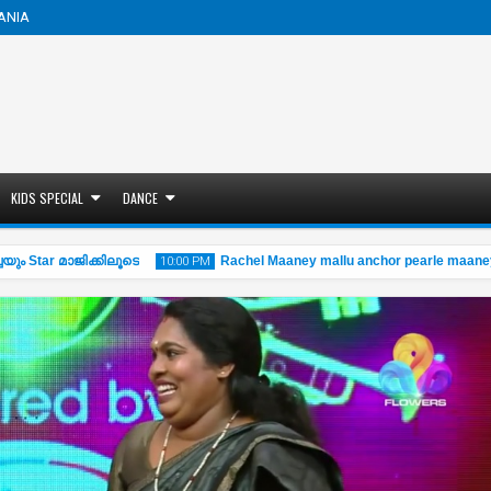
ANIA
KIDS SPECIAL
DANCE
യും Star മാജിക്കിലൂടെ
Rachel Maaney mallu anchor pearle maaney Si
10:00 PM
13
Nov
2019